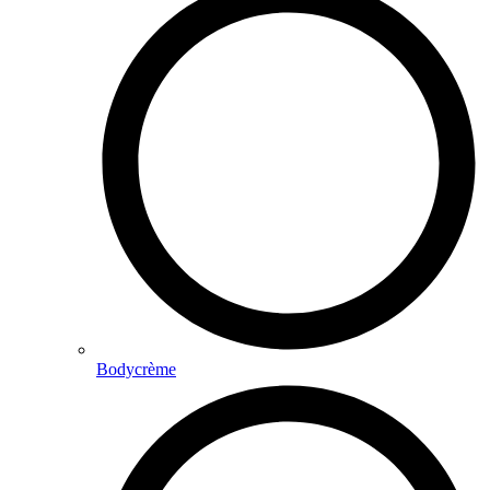
Bodycrème