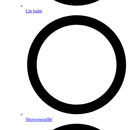
Lip balm
Showersoufflé