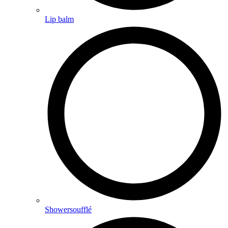
Lip balm
Showersoufflé