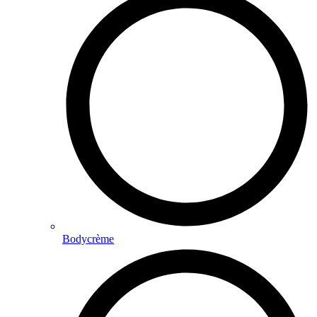
Bodycrème