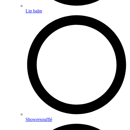
Lip balm
Showersoufflé