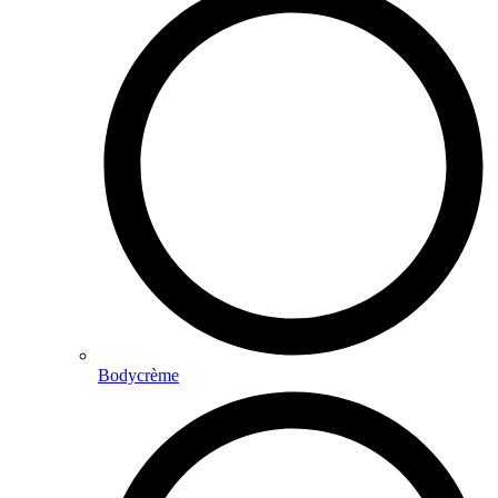
Bodycrème