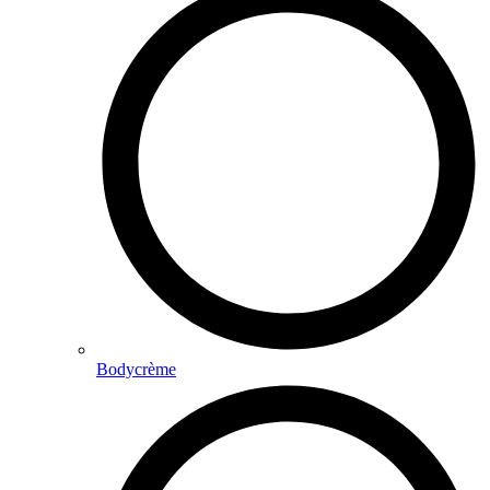
Bodycrème