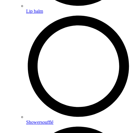
Lip balm
Showersoufflé