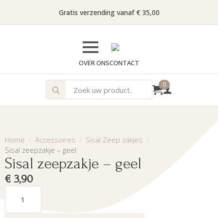
Gratis verzending vanaf € 35,00
OVER ONS
CONTACT
Search
0
for:
Home
Accessoires
Sisal Zeep zakjes
Sisal zeepzakje – geel
Sisal zeepzakje – geel
€
3,90
Sisal
zeepzakje
-
geel