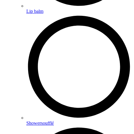
Lip balm
Showersoufflé