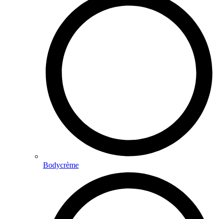
Bodycrème