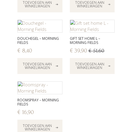
TOEVOEGEN AAN
TOEVOEGEN AAN
WINKELWAGEN
WINKELWAGEN
DOUCHEGEL – MORNING
GIFT SET HOME L –
FIELDS
MORNING FIELDS
€
8,40
€
39,90
€
51,60
Oorspronkelijke
Huidige
prijs
prijs
TOEVOEGEN AAN
TOEVOEGEN AAN
was:
is:
WINKELWAGEN
WINKELWAGEN
€ 51,60.
€ 39,90.
ROOMSPRAY – MORNING
FIELDS
€
16,90
TOEVOEGEN AAN
WINKELWAGEN