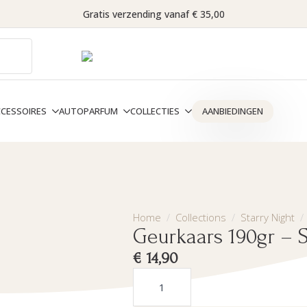
Gratis verzending vanaf € 35,00
CCESSOIRES
AUTOPARFUM
COLLECTIES
AANBIEDINGEN
Home
Collections
Starry Night
Geurkaars 190gr – S
€
14,90
Geurkaars
190gr
-
Starry