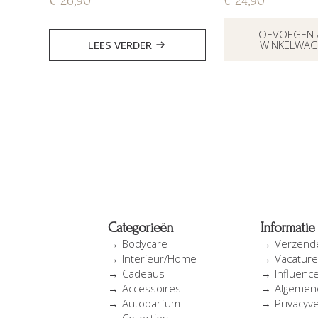
€
26,90
€
24,90
TOEVOEGEN 
LEES VERDER
WINKELWAG
Categorieën
Informatie
Bodycare
Verzend
Interieur/Home
Vacatur
Cadeaus
Influenc
Accessoires
Algemen
Autoparfum
Privacyve
Collecties