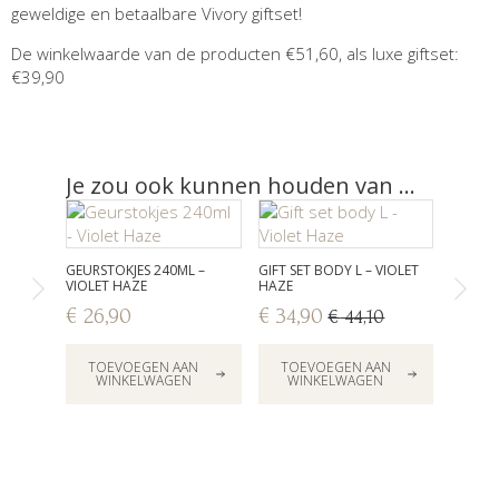
geweldige en betaalbare Vivory giftset!
De winkelwaarde van de producten €51,60, als luxe giftset:
€39,90
Je zou ook kunnen houden van …
GEURSTOKJES 240ML –
GIFT SET BODY L – VIOLET
ZEEP VI
VIOLET HAZE
HAZE
FRENCH
€
26,90
€
34,90
€
4,9
€
44,10
Oorspronkelijke
Huidige
prijs
prijs
TOEVOEGEN AAN
TOEVOEGEN AAN
TOE
was:
is:
WINKELWAGEN
WINKELWAGEN
WI
€ 44,10.
€ 34,90.