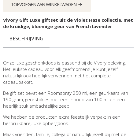
-
€ 51,60.
€ 39,90.
TOEVOEGEN AAN WINKELWAGEN
Violet
Haze
aantal
Vivory Gift Luxe giftset uit de Violet Haze collectie, met
de kruidige, bloemige geur van French lavender
BESCHRIJVING
Onze luxe geschenkdoos is passend bij de Vivory beleving.
Het leukste cadeau voor elk geefmoment! Je kunt jezelf
natuurlijk ook heerlijk verwennen met het complete
cadeaupakket.
De gift set bevat een Roomspray 250 ml, een geurkaars van
190 gram, geurstokjes met een inhoud van 100 ml en een
heerlijk stuk ambachtelijke zeep.
We hebben de producten extra feestelijk verpakt in een
herbruikbare, luxe opbergdoos.
Maak vrienden, familie, collega of natuurlijk jezelf blij met de