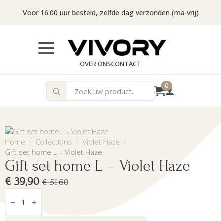
Voor 16:00 uur besteld, zelfde dag verzonden (ma-vrij)
OVER ONS
CONTACT
Search
0
for:
Home
Collections
Violet Haze
Gift set home L – Violet Haze
Gift set home L – Violet Haze
€
39,90
€
51,60
Oorspronkelijke
Huidige
Gift
set
prijs
prijs
home
L
was:
is: