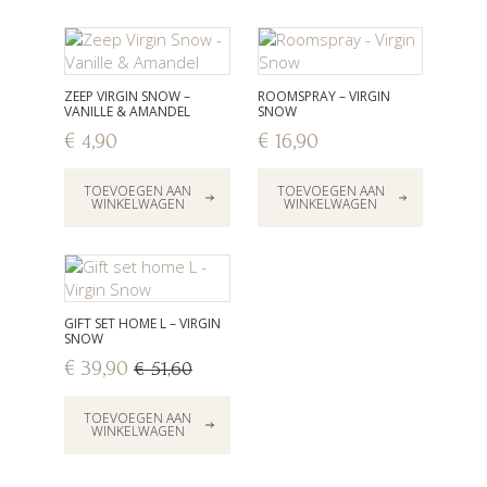
ZEEP VIRGIN SNOW –
ROOMSPRAY – VIRGIN
VANILLE & AMANDEL
SNOW
€
4,90
€
16,90
TOEVOEGEN AAN
TOEVOEGEN AAN
WINKELWAGEN
WINKELWAGEN
GIFT SET HOME L – VIRGIN
SNOW
€
39,90
€
51,60
Oorspronkelijke
Huidige
prijs
prijs
TOEVOEGEN AAN
was:
is:
WINKELWAGEN
€ 51,60.
€ 39,90.