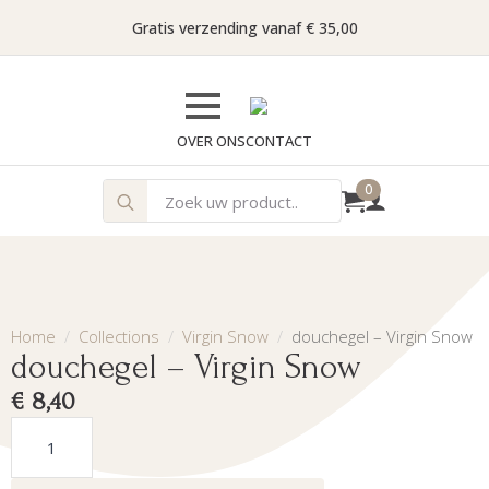
Gratis verzending vanaf € 35,00
OVER ONS
CONTACT
Search
0
for:
Home
Collections
Virgin Snow
douchegel – Virgin Snow
douchegel – Virgin Snow
€
8,40
douchegel
-
Virgin
Snow