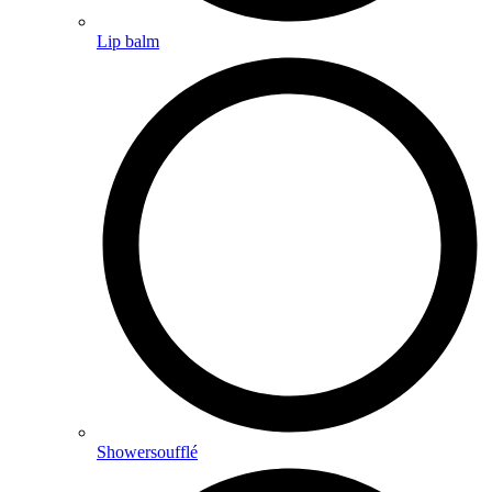
Lip balm
Showersoufflé