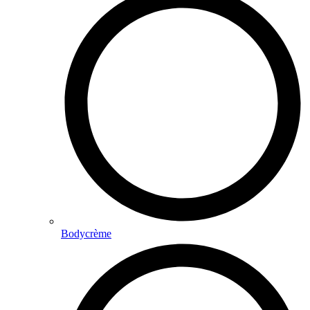
Bodycrème