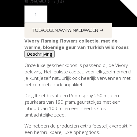
€
39,90
€
51,60
Oorspronkelijke
Huidige
Gift
set
prijs
prijs
home
L
was:
is:
-
€ 51,60.
€ 39,90.
TOEVOEGEN AAN WINKELWAGEN
Flaming
Flowers
aantal
Vivory Flaming Flowers collectie, met de
warme, bloemige geur van Turkish wild roses
Beschrijving
Onze luxe geschenkdoos is passend bij de Vivory
beleving. Het leukste cadeau voor elk geefmoment!
Je kunt jezelf natuurlijk ook heerlijk verwennen met
het complete cadeaupakket.
De gift set bevat een Roomspray 250 ml, een
geurkaars van 190 gram, geurstokjes met een
inhoud van 100 ml en een heerlijk stuk
ambachtelijke zeep.
We hebben de producten extra feestelijk verpakt in
een herbruikbare, luxe opbergdoos.