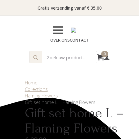
Gratis verzending vanaf € 35,00
OVER ONS
CONTACT
Search
0
for:
Home
Collections
Flaming Flowers
Gift set home L – Flaming Flowers
Gift set home L –
Flaming Flowers