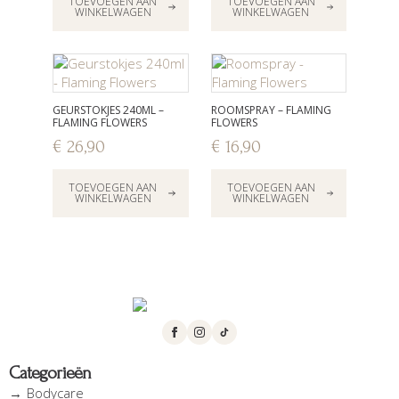
TOEVOEGEN AAN
TOEVOEGEN AAN
was:
is:
WINKELWAGEN
WINKELWAGEN
€ 51,60.
€ 39,90.
GEURSTOKJES 240ML –
ROOMSPRAY – FLAMING
FLAMING FLOWERS
FLOWERS
€
26,90
€
16,90
TOEVOEGEN AAN
TOEVOEGEN AAN
WINKELWAGEN
WINKELWAGEN
Categorieën
Bodycare