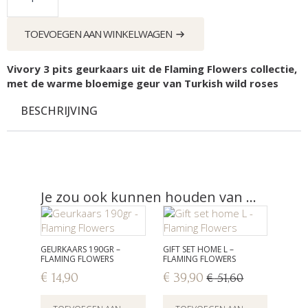
-
Flaming
Flowers
TOEVOEGEN AAN WINKELWAGEN
aantal
Vivory 3 pits geurkaars uit de Flaming Flowers collectie,
met de warme bloemige geur van Turkish wild roses
BESCHRIJVING
Je zou ook kunnen houden van …
GEURKAARS 190GR –
GIFT SET HOME L –
FLAMING FLOWERS
FLAMING FLOWERS
€
14,90
€
39,90
€
51,60
Oorspronkelijke
Huidige
prijs
prijs