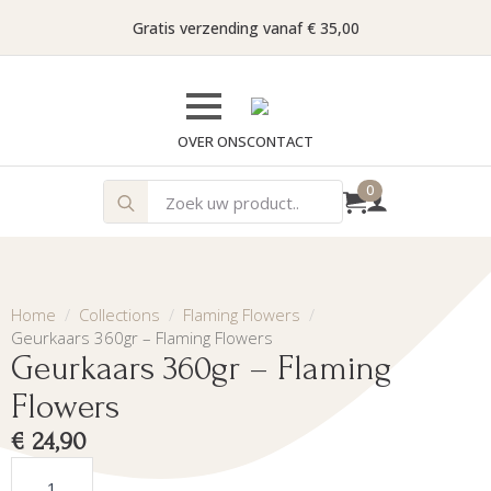
Gratis verzending vanaf € 35,00
OVER ONS
CONTACT
Search
0
for:
Home
Collections
Flaming Flowers
Geurkaars 360gr – Flaming Flowers
Geurkaars 360gr – Flaming
Flowers
€
24,90
Geurkaars
360gr