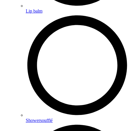
Lip balm
Showersoufflé