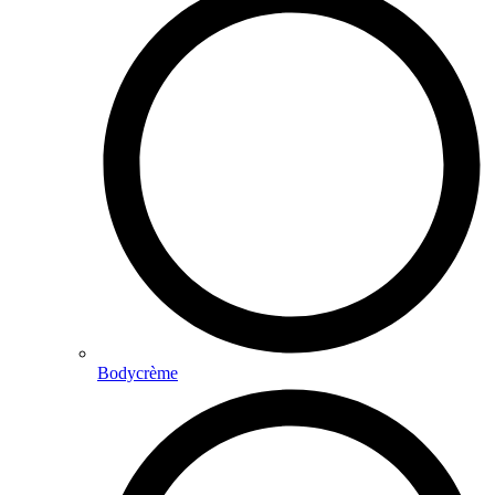
Bodycrème