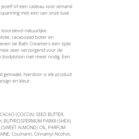
 jezelf of een cadeau voor iemand
spanning met een van onze luxe
 boordevol natuurlijke
lolie, cacaozaad boter en
 geven de Bath Creamers een zijde
ermee zeer verzorgend voor de
n bodylotion niet meer nodig. Een
 gemaakt, hierdoor is elk product
esign en kleur.
CACAO (COCOA) SEED BUTTER,
CH, BUTYROSPERMUM PARKII (SHEA)
 (SWEET ALMOND) OIL, PARFUM
NE, Coumarin, Cinnamyl Alcohol,