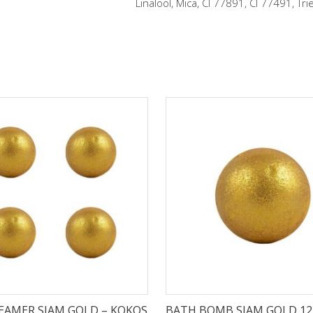
Linalool, Mica, CI 77891, CI 77491, Tri
EAMER SIAM GOLD – KOKOS
BATH BOMB SIAM GOLD 12