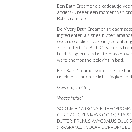
Een Bath Creamer als cadeautje voor
anders? Creëer een moment van ont
Bath Creamers!
De Vivory Bath Creamer zit daarnaast
ingrediënten als shea butter, amande
essentiële oliën. Deze ingrediënten
zacht effect. De Bath Creamer is hi
huid. Na gebruik is het toepassen va
ware champagne beleving in bad.
Elke Bath Creamer wordt met de hand
uniek en kunnen ze licht afwijken in d
Gewicht, ca 45 gr
What’s inside?
SODIUM BICARBONATE, THEOBROMA 
CITRIC ACID, ZEA MAYS (CORN) STAR
BUTTER, PRUNUS AMYGDALUS DULCIS
(FRAGRANCE), COCAMIDOPROPYL BETAI