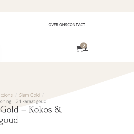
OVER ONS
CONTACT
0
ctions
Siam Gold
oning – 24 karaat goud
 Gold – Kokos &
 goud