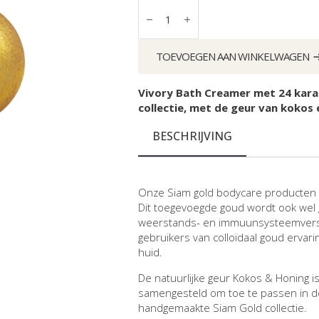
Bath
Creamer
Siam
Gold
-
TOEVOEGEN AAN WINKELWAGEN
Kokos
&
Honing
-
Vivory Bath Creamer met 24 kara
24
collectie, met de geur van kokos 
karaat
goud
aantal
BESCHRIJVING
Onze Siam gold bodycare producten zi
Dit toegevoegde goud wordt ook wel 
weerstands- en immuunsysteemvers
gebruikers van colloïdaal goud ervar
huid.
De natuurlijke geur Kokos & Honing is
samengesteld om toe te passen in d
handgemaakte Siam Gold collectie.