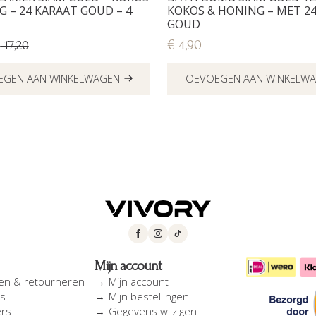
 – 24 KARAAT GOUD – 4
KOKOS & HONING – MET 2
GOUD
€
4,90
€
17,20
kelijke
EGEN AAN WINKELWAGEN
TOEVOEGEN AAN WINKELW
Mijn account
en & retourneren
Mijn account
es
Mijn bestellingen
ers
Gegevens wijzigen