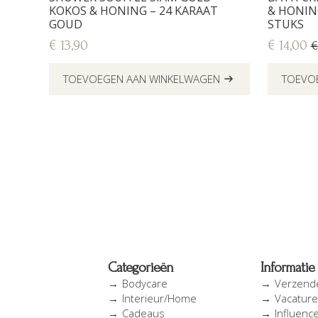
KOKOS & HONING – 24 KARAAT
& HONING
GOUD
STUKS
€
13,90
€
14,00
Oorspron
Huidige
prijs
prijs
TOEVOEGEN AAN WINKELWAGEN
TOEVO
was:
is:
€ 17,20.
€ 14,00.
Categorieën
Informatie
Bodycare
Verzend
Interieur/Home
Vacatur
Cadeaus
Influenc