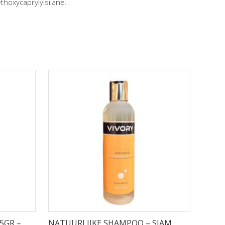
ethoxycaprylylsilane.
5GR –
NATUURLIJKE SHAMPOO – SIAM