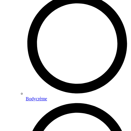
Bodycrème