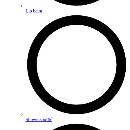
Lip balm
Showersoufflé