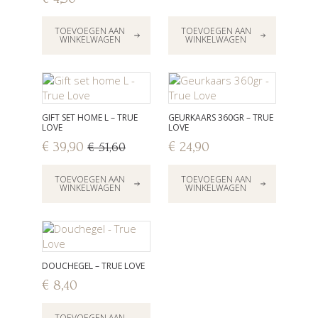
TOEVOEGEN AAN
TOEVOEGEN AAN
WINKELWAGEN
WINKELWAGEN
GIFT SET HOME L – TRUE
GEURKAARS 360GR – TRUE
LOVE
LOVE
€
39,90
€
24,90
€
51,60
Oorspronkelijke
Huidige
prijs
prijs
TOEVOEGEN AAN
TOEVOEGEN AAN
was:
is:
WINKELWAGEN
WINKELWAGEN
€ 51,60.
€ 39,90.
DOUCHEGEL – TRUE LOVE
€
8,40
TOEVOEGEN AAN