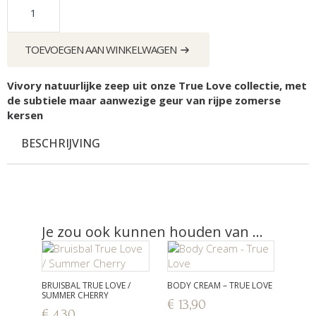
True
Love
-
Summer
TOEVOEGEN AAN WINKELWAGEN
Cherry
aantal
Vivory natuurlijke zeep uit onze True Love collectie, met
de subtiele maar aanwezige geur van rijpe zomerse
kersen
BESCHRIJVING
Je zou ook kunnen houden van …
BRUISBAL TRUE LOVE /
BODY CREAM – TRUE LOVE
SUMMER CHERRY
€
13,90
€
4,30