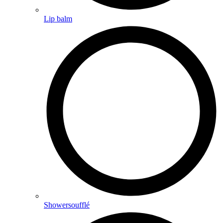
Lip balm
Showersoufflé