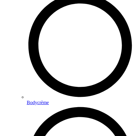
Bodycrème