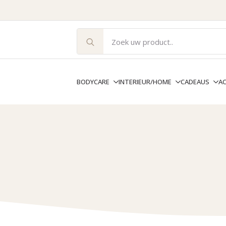
Search
for:
BODYCARE
INTERIEUR/HOME
CADEAUS
A