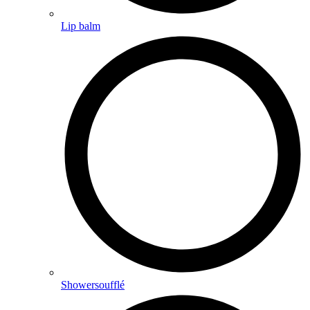
Lip balm
Showersoufflé