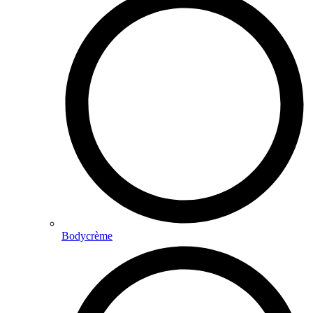
Bodycrème